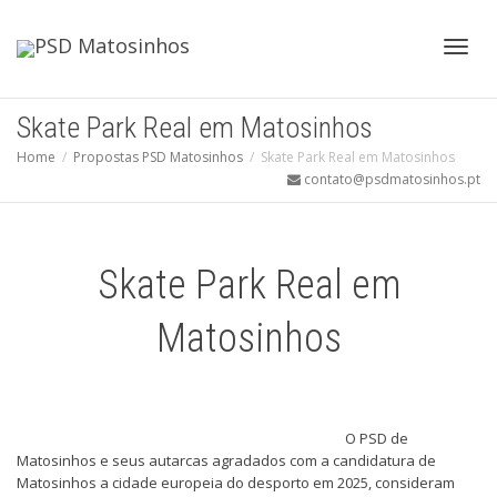
Toggl
Skate Park Real em Matosinhos
Home
Propostas PSD Matosinhos
Skate Park Real em Matosinhos
contato@psdmatosinhos.pt
navig
Skate Park Real em
Matosinhos
O PSD de
Matosinhos e seus autarcas agradados com a candidatura de
Matosinhos a cidade europeia do desporto em 2025, consideram