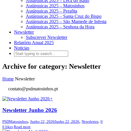
Autárquicas 2025 – Leça do Balio
Autárquicas 2025 – Matosinhos
Autárquicas 2025 – Perafita
Autárquicas 2025 – Santa Cruz do Bispo
Autárquicas 2025 – São Mamede de Infesta
Autárquicas 2025 – Senhora da Hora
Newsletter
Subscrever Newsletter
Relatório Anual 2025
Noticias
Archive for category: Newsletter
Home
Newsletter
contato@psdmatosinhos.pt
+
Newsletter Junho 2026
,
,
,
PSDMatosinhos
Junho 22, 2026
Junho 22, 2026
Newsletter
0
0
likes
Read more