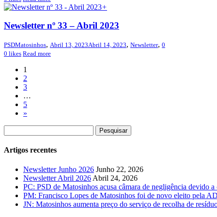
+
Newsletter nº 33 – Abril 2023
,
,
,
PSDMatosinhos
Abril 13, 2023
Abril 14, 2023
Newsletter
0
0
likes
Read more
1
2
3
…
5
»
Artigos recentes
Newsletter Junho 2026
Junho 22, 2026
Newsletter Abril 2026
Abril 24, 2026
PC: PSD de Matosinhos acusa câmara de negligência devido a c
PM: Francisco Lopes de Matosinhos foi de novo eleito pela AD
JN: Matosinhos aumenta preço do serviço de recolha de resídu