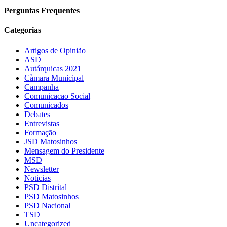
Perguntas Frequentes
Categorias
Artigos de Opinião
ASD
Autárquicas 2021
Càmara Municipal
Campanha
Comunicacao Social
Comunicados
Debates
Entrevistas
Formação
JSD Matosinhos
Mensagem do Presidente
MSD
Newsletter
Noticias
PSD Distrital
PSD Matosinhos
PSD Nacional
TSD
Uncategorized