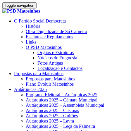
Toggle navigation
O Partido Social Democrata
História
Obra Digitalizada de Sá Carneiro
Estatutos e Regulamentos
Links
O PSD Matosinhos
Órgãos e Estruturas
Núcleos de Freguesia
Fotos Antigas
Localização e Contactos
Propostas para Matosinhos
Propostas para Matosinhos
Plano Evoluir Matosinhos
Autárquicas 2025
Programa Eleitoral – Autárquicas 2025
Autárquicas 2025 – Câmara Municipal
Autárquicas 2025 – Assembleia Municipal
Autárquicas 2025 – Custoias
Autárquicas 2025 – Guifões
Autárquicas 2025 – Lavra
Autárquicas 2025 – Leça da Palmeira