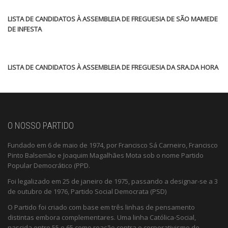
LISTA DE CANDIDATOS À ASSEMBLEIA DE FREGUESIA DE SÃO MAMEDE
DE INFESTA
LISTA DE CANDIDATOS À ASSEMBLEIA DE FREGUESIA DA SRA.DA HORA
O NOSSO PARTIDO
Fundado em 6 de maio de 1974, por Francisco Sá Carneiro, Francisco
Pinto Balsemão e Joaquim Magalhães Mota sob o nome Partido
Popular Democrático (PPD.
Foi legalizado em 25 de janeiro de 1975, passando a designar-se a 3
de outubro de 1976, Partido Social Democrata (PSD)
O Partido foi criado com base em três linhas de pensamento
distintas embora complementares. Uma linha Católica-Social,
nascida entre 55 e 65 como reação contra o corporativismo de