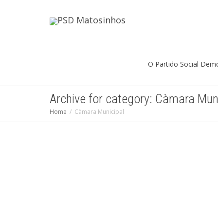
O Partido Social Dem
Archive for category: Càmara Mun
Home
Càmara Municipal
JN: Matosinhos aumenta
preço do serviço de recolha