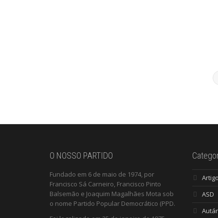
O NOSSO PARTIDO
Categor
Fundado em 6 de maio de 1974, por
Artig
Francisco Sá Carneiro, Francisco Pinto
Balsemão e Joaquim Magalhães Mota sob
ASD
o nome Partido Popular Democrático (PPD.
Autár