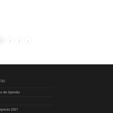
1
2
3
»
ias
os de Opinião
quicas 2021