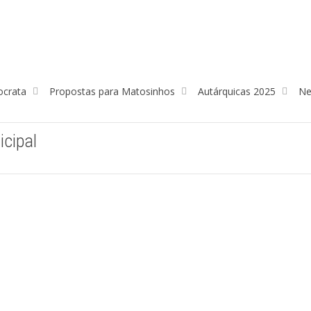
ocrata
Propostas para Matosinhos
Autárquicas 2025
Ne
icipal
PCanal: PSD de Matosinhos
exige reunião urgente da
Câmara com ingleses e
Intervenção assembleia
Galp
municipal sobre plano de