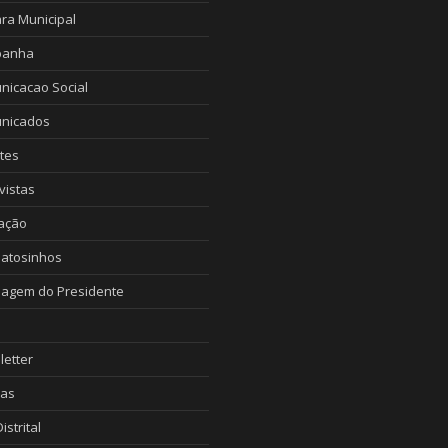
ra Municipal
anha
nicacao Social
nicados
tes
vistas
ação
Matosinhos
agem do Presidente
etter
ias
istrital