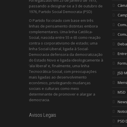
Foi legalizado em 25 de janeiro de 1975,
Càma
passando a designar-se a 3 de outubro de
1976, Partido Social Democrata (PSD)
Camp
O Partido foi criado com base em três
Comu
linhas de pensamento distintas embora
complementares. Uma linha Católica-
Comu
Social, nascida entre 55 e 65 como reação
contra o corporativismo de estado; uma
Deba
linha Social-Liberal, ligada à Social-
Entre
Democracia defensora da democratização
do Estado Novo e ligada ideologicamente à
Form
‘ala liberal’ e, finalmente, uma linha
Tecnocrática-Social, com preocupações
JSD 
mais ligadas ao desenvolvimento
Mens
económico, privilegiando mudanças
sociais e culturais como meio
MSD
determinante de promover e alargar a
democracia.
Newsl
Notic
Avisos Legais
PSD D