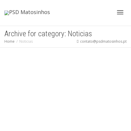
Toggl
Archive for category: Noticias
Home
Noticias
contato@psdmatosinhos.pt
navig
JN: PSD quer campus universitário em
S.Mamede
PSDMatosinhos
Junho 12, 2023
Comunicacao Social
,
Noticias
,
PSD
Matosinhos
0
Read more
0
likes