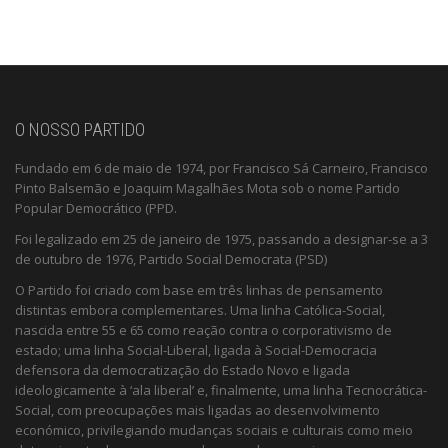
O NOSSO PARTIDO
Fundado em 6 de maio de 1974, por Francisco Sá Carneiro, Francisco
Pinto Balsemão e Joaquim Magalhães Mota sob o nome Partido
Popular Democrático (PPD.
Foi legalizado em 25 de janeiro de 1975, passando a designar-se a 3
de outubro de 1976, Partido Social Democrata (PSD)
O Partido foi criado com base em três linhas de pensamento
distintas embora complementares. Uma linha Católica-Social,
nascida entre 55 e 65 como reação contra o corporativismo de
estado; uma linha Social-Liberal, ligada à Social-Democracia
defensora da democratização do Estado Novo e ligada
ideologicamente à ‘ala liberal’ e, finalmente, uma linha Tecnocrática-
Social, com preocupações mais ligadas ao desenvolvimento
económico, privilegiando mudanças sociais e culturais como meio