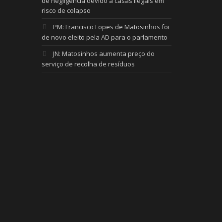
de negligência devido a casas ilegais em
risco de colapso
PM: Francisco Lopes de Matosinhos foi
de novo eleito pela AD para o parlamento
JN: Matosinhos aumenta preço do
serviço de recolha de resíduos