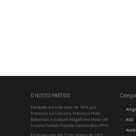
O NOSSO PARTIDO
Categor
Fundado em 6 de maio de 1974, por
Artig
Francisco Sá Carneiro, Francisco Pinto
Balsemão e Joaquim Magalhães Mota sob
ASD
o nome Partido Popular Democrático (PPD.
Autár
Foi legalizado em 25 de janeiro de 1975,