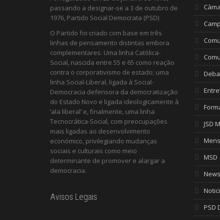
Càma
passando a designar-se a 3 de outubro de
1976, Partido Social Democrata (PSD)
Camp
O Partido foi criado com base em três
Comu
linhas de pensamento distintas embora
complementares. Uma linha Católica-
Comu
Social, nascida entre 55 e 65 como reação
contra o corporativismo de estado; uma
Deba
linha Social-Liberal, ligada à Social-
Entre
Democracia defensora da democratização
do Estado Novo e ligada ideologicamente à
Form
‘ala liberal’ e, finalmente, uma linha
Tecnocrática-Social, com preocupações
JSD 
mais ligadas ao desenvolvimento
Mens
económico, privilegiando mudanças
sociais e culturais como meio
MSD
determinante de promover e alargar a
democracia.
Newsl
Notic
Avisos Legais
PSD D