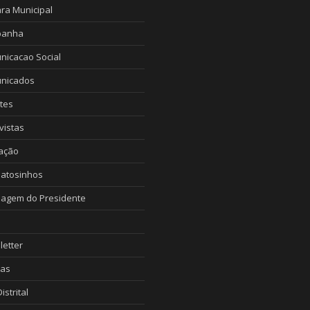
ra Municipal
anha
nicacao Social
nicados
tes
vistas
ação
Matosinhos
agem do Presidente
etter
ias
istrital