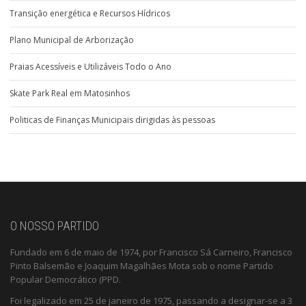
Transição energética e Recursos Hídricos
Plano Municipal de Arborização
Praias Acessíveis e Utilizáveis Todo o Ano
Skate Park Real em Matosinhos
Politicas de Finanças Municipais dirigidas às pessoas
O NOSSO PARTIDO
Fundado em 6 de maio de 1974, por Francisco Sá Carneiro, Francisco
Pinto Balsemão e Joaquim Magalhães Mota sob o nome Partido
Popular Democrático (PPD.
Foi legalizado em 25 de janeiro de 1975, passando a designar-se a 3