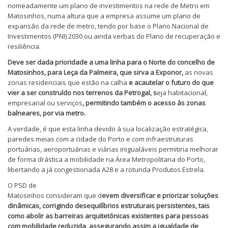
nomeadamente um plano de investimentos na rede de Metro em
Matosinhos, numa altura que a empresa assume um plano de
expansão da rede de metro, tendo por base o Plano Nacional de
Investimentos (PNI) 2030 ou ainda verbas do Plano de recuperação e
resiliência.
Deve ser dada prioridade a uma linha para o Norte do concelho de
Matosinhos, para Leça da Palmeira, que sirva a Exponor,
as novas
zonas residenciais que estão na calha
e acautelar o futuro do que
vier a ser construído nos terrenos da Petrogal, s
eja habitacional,
empresarial ou serviços
, permitindo também o acesso às zonas
balneares, por via metro.
A verdade, é que esta linha devido à sua localização estratégica,
paredes meias com a cidade do Porto e com infraestruturas
portuárias, aeroportuárias e viárias inigualáveis permitiria melhorar
de forma drástica a mobilidade na Área Metropolitana do Porto,
libertando a já congestionada A28 e a rotunda Produtos Estrela.
O PSD de
Matosinhos consideram que d
evem diversificar e priorizar soluções
dinâmicas, corrigindo desequilíbrios estruturais persistentes, tais
como abolir as barreiras arquitetónicas existentes para pessoas
com mobilidade reduzida, assegurando assim a igualdade de