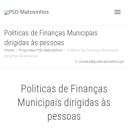
Toggl
Politicas de Finanças Municipais
dirigidas às pessoas
navig
Home
Propostas PSD Matosinhos
Politicas de Finanças Municipais
dirigidas às pessoas
contato@psdmatosinhos.pt
Politicas de Finanças
Municipais dirigidas às
pessoas