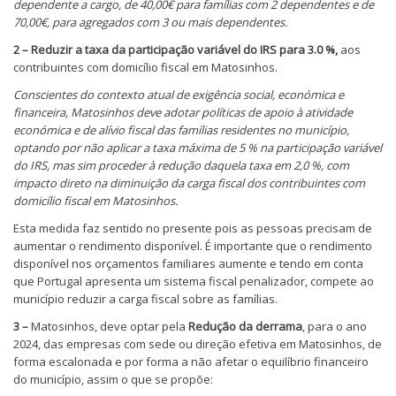
dependente a cargo, de 40,00€ para famílias com 2 dependentes e de
70,00€, para agregados com 3 ou mais dependentes.
2 –
Reduzir a taxa da participação variável do IRS para 3.0 %,
aos
contribuintes com domicílio fiscal em Matosinhos.
Conscientes do contexto atual de exigência social, económica e
financeira, Matosinhos deve adotar políticas de apoio à atividade
económica e de alívio fiscal das famílias residentes no município,
optando por não aplicar a taxa máxima de 5 % na participação variável
do IRS, mas sim proceder à redução daquela taxa em 2,0 %, com
impacto direto na diminuição da carga fiscal dos contribuintes com
domicílio fiscal em Matosinhos.
Esta medida faz sentido no presente pois as pessoas precisam de
aumentar o rendimento disponível. É importante que o rendimento
disponível nos orçamentos familiares aumente e tendo em conta
que Portugal apresenta um sistema fiscal penalizador, compete ao
município reduzir a carga fiscal sobre as famílias.
3 –
Matosinhos, deve optar pela
Redução da derrama
, para o ano
2024, das empresas com sede ou direção efetiva em Matosinhos, de
forma escalonada e por forma a não afetar o equilíbrio financeiro
do município, assim o que se propõe: