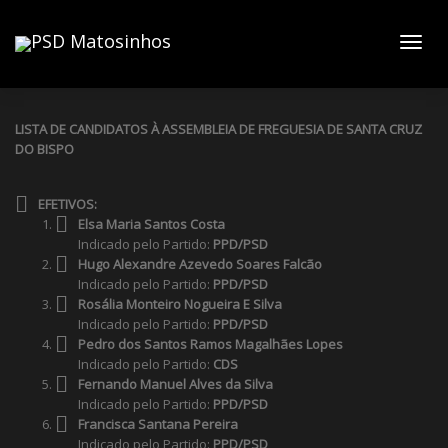
Toggl
LISTA DE CANDIDATOS À ASSEMBLEIA DE FREGUESIA DE SANTA CRUZ
DO BISPO
navig
EFETIVOS:
Elsa Maria Santos Costa
Indicado pelo Partido:
PPD/PSD
Hugo Alexandre Azevedo Soares Falcão
Indicado pelo Partido:
PPD/PSD
Rosália Monteiro Nogueira E Silva
Indicado pelo Partido:
PPD/PSD
Pedro dos Santos Ramos Magalhães Lopes
Indicado pelo Partido:
CDS
Fernando Manuel Alves da Silva
Indicado pelo Partido:
PPD/PSD
Francisca Santana Pereira
Indicado pelo Partido:
PPD/PSD