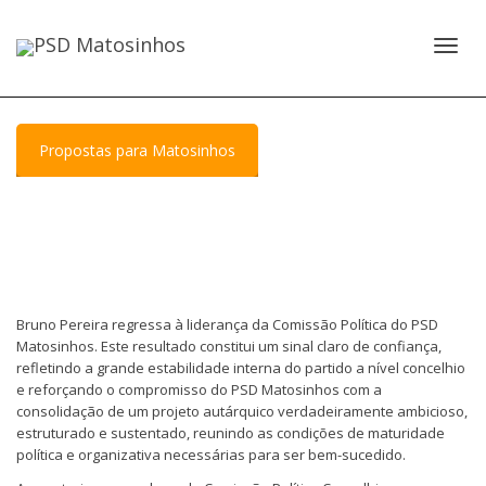
Toggl
NEWSLETTER JUNHO 2026
Propostas para Matosinhos
NEWSLETTER ABRIL 2026
navig
PC: PSD DE MATOSINHOS ACUSA CÂMARA DE NEGLIGÊNCIA
DEVIDO A CASAS ILEGAIS EM RISCO DE COLAPSO
PM: FRANCISCO LOPES DE MATOSINHOS FOI DE NOVO
ELEITO PELA AD PARA O PARLAMENTO
Bruno Pereira regressa à liderança da Comissão Política do PSD
JN: MATOSINHOS AUMENTA PREÇO DO SERVIÇO DE
Matosinhos. Este resultado constitui um sinal claro de confiança,
refletindo a grande estabilidade interna do partido a nível concelhio
RECOLHA DE RESÍDUOS
e reforçando o compromisso do PSD Matosinhos com a
consolidação de um projeto autárquico verdadeiramente ambicioso,
estruturado e sustentado, reunindo as condições de maturidade
política e organizativa necessárias para ser bem-sucedido.