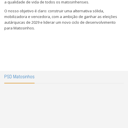
a qualidade de vida de todos os matosinhenses.
O nosso objetivo é claro: construir uma alternativa sólida,
mobilizadora e vencedora, com a ambição de ganhar as eleições
autárquicas de 2029 e liderar um novo ciclo de desenvolvimento
para Matosinhos.
PSD Matosinhos
PSDMatosinhos
Maio 26, 2025
Comunicacao Social
,
PSD Matosinhos
0