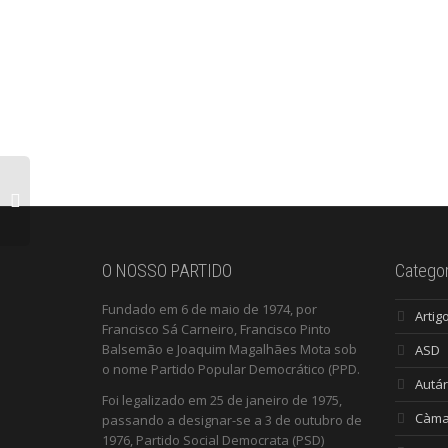
O NOSSO PARTIDO
Categor
Fundado em 6 de maio de 1974, por
Artig
Francisco Sá Carneiro, Francisco Pinto
Balsemão e Joaquim Magalhães Mota sob
ASD
o nome Partido Popular Democrático (PPD.
Autár
Foi legalizado em 25 de janeiro de 1975,
Càma
passando a designar-se a 3 de outubro de
1976, Partido Social Democrata (PSD)