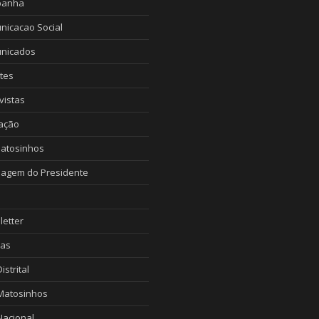
anha
nicacao Social
nicados
tes
vistas
ação
Matosinhos
agem do Presidente
etter
ias
istrital
Matosinhos
Nacional