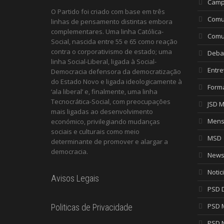
Camp
O Partido foi criado com base em três
Comu
linhas de pensamento distintas embora
complementares. Uma linha Católica-
Comu
Social, nascida entre 55 e 65 como reação
contra o corporativismo de estado; uma
Deba
linha Social-Liberal, ligada à Social-
Entre
Democracia defensora da democratização
do Estado Novo e ligada ideologicamente à
Form
‘ala liberal’ e, finalmente, uma linha
Tecnocrática-Social, com preocupações
JSD 
mais ligadas ao desenvolvimento
Mens
económico, privilegiando mudanças
sociais e culturais como meio
MSD
determinante de promover e alargar a
democracia.
Newsl
Notic
Avisos Legais
PSD D
PSD 
Politicas de Privacidade
PSD 