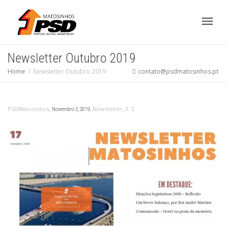
Toggl
Newsletter Outubro 2019
Home
Newsletter Outubro 2019
contato@psdmatosinhos.pt
navig
,
,
,
PSDMatosinhos
Newsletter
0
Novembro 3, 2019