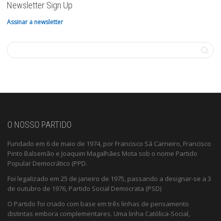
Newsletter Sign Up
Assinar a newsletter
O NOSSO PARTIDO
Fundado em 6 de maio de 1974, por Francisco Sá Carneiro, Francisco
Pinto Balsemão e Joaquim Magalhães Mota sob o nome Partido
Popular Democrático (PPD.
Foi legalizado em 25 de janeiro de 1975, passando a designar-se a 3
de outubro de 1976, Partido Social Democrata (PSD)
O Partido foi criado com base em três linhas de pensamento
distintas embora complementares. Uma linha Católica-Social,