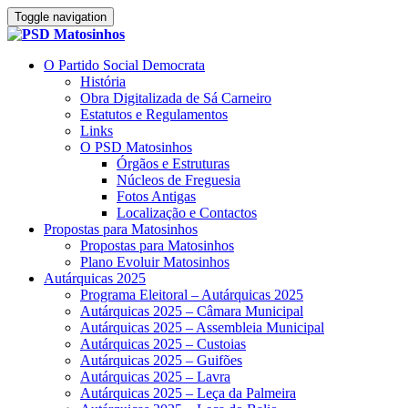
Toggle navigation
O Partido Social Democrata
História
Obra Digitalizada de Sá Carneiro
Estatutos e Regulamentos
Links
O PSD Matosinhos
Órgãos e Estruturas
Núcleos de Freguesia
Fotos Antigas
Localização e Contactos
Propostas para Matosinhos
Propostas para Matosinhos
Plano Evoluir Matosinhos
Autárquicas 2025
Programa Eleitoral – Autárquicas 2025
Autárquicas 2025 – Câmara Municipal
Autárquicas 2025 – Assembleia Municipal
Autárquicas 2025 – Custoias
Autárquicas 2025 – Guifões
Autárquicas 2025 – Lavra
Autárquicas 2025 – Leça da Palmeira