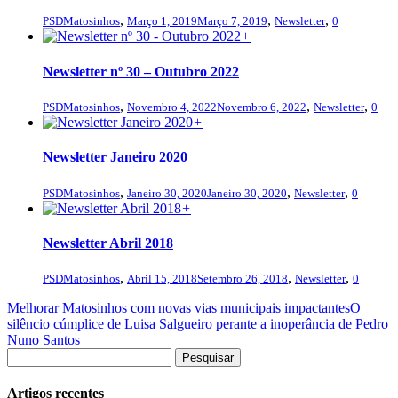
,
,
,
PSDMatosinhos
Março 1, 2019
Março 7, 2019
Newsletter
0
+
Newsletter nº 30 – Outubro 2022
,
,
,
PSDMatosinhos
Novembro 4, 2022
Novembro 6, 2022
Newsletter
0
+
Newsletter Janeiro 2020
,
,
,
PSDMatosinhos
Janeiro 30, 2020
Janeiro 30, 2020
Newsletter
0
+
Newsletter Abril 2018
,
,
,
PSDMatosinhos
Abril 15, 2018
Setembro 26, 2018
Newsletter
0
Melhorar Matosinhos com novas vias municipais impactantes
O
silêncio cúmplice de Luisa Salgueiro perante a inoperância de Pedro
Nuno Santos
Artigos recentes