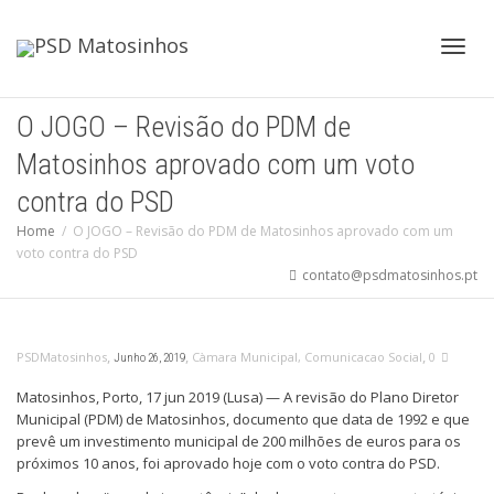
Toggl
O JOGO – Revisão do PDM de
Matosinhos aprovado com um voto
navig
contra do PSD
Home
O JOGO – Revisão do PDM de Matosinhos aprovado com um
voto contra do PSD
contato@psdmatosinhos.pt
,
,
,
PSDMatosinhos
Càmara Municipal
,
Comunicacao Social
0
Junho 26, 2019
Matosinhos, Porto, 17 jun 2019 (Lusa) — A revisão do Plano Diretor
Municipal (PDM) de Matosinhos, documento que data de 1992 e que
prevê um investimento municipal de 200 milhões de euros para os
próximos 10 anos, foi aprovado hoje com o voto contra do PSD.