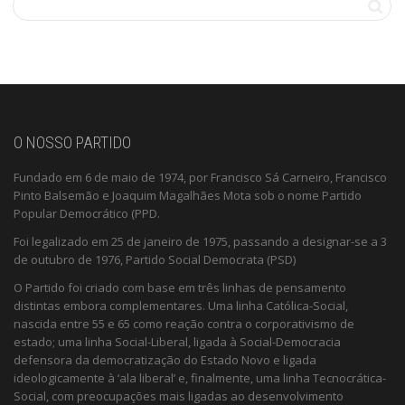
O NOSSO PARTIDO
Fundado em 6 de maio de 1974, por Francisco Sá Carneiro, Francisco
Pinto Balsemão e Joaquim Magalhães Mota sob o nome Partido
Popular Democrático (PPD.
Foi legalizado em 25 de janeiro de 1975, passando a designar-se a 3
de outubro de 1976, Partido Social Democrata (PSD)
O Partido foi criado com base em três linhas de pensamento
distintas embora complementares. Uma linha Católica-Social,
nascida entre 55 e 65 como reação contra o corporativismo de
estado; uma linha Social-Liberal, ligada à Social-Democracia
defensora da democratização do Estado Novo e ligada
ideologicamente à ‘ala liberal’ e, finalmente, uma linha Tecnocrática-
Social, com preocupações mais ligadas ao desenvolvimento