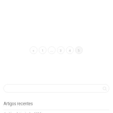
Newsletter Abril 2018
PSDMatosinhos
Abril 15, 2018
Newsletter
0
Read more
0
likes
«
1
…
3
4
5
Artigos recentes