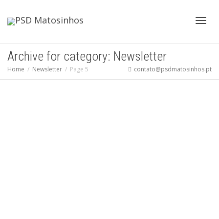
Toggl
Archive for category: Newsletter
Home
Newsletter
Page 5
contato@psdmatosinhos.pt
navig
Newsletter Maio 2018
PSDMatosinhos
Maio 15, 2018
Newsletter
0
Read more
0
likes