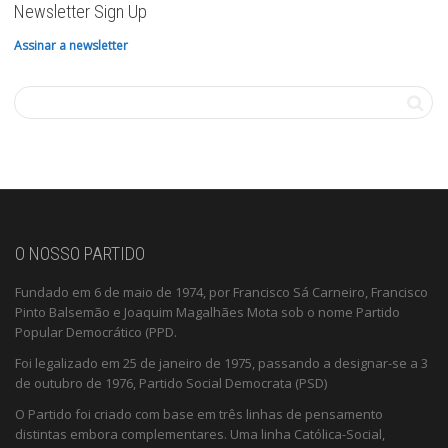
Newsletter Sign Up
Assinar a newsletter
O NOSSO PARTIDO
Fundado em 6 de maio de 1974, por Francisco Sá Carneiro, Francisco
Pinto Balsemão e Joaquim Magalhães Mota sob o nome Partido
Popular Democrático (PPD.
Foi legalizado em 25 de janeiro de 1975, passando a designar-se a 3
de outubro de 1976, Partido Social Democrata (PSD)
O Partido foi criado com base em três linhas de pensamento
distintas embora complementares. Uma linha Católica-Social,