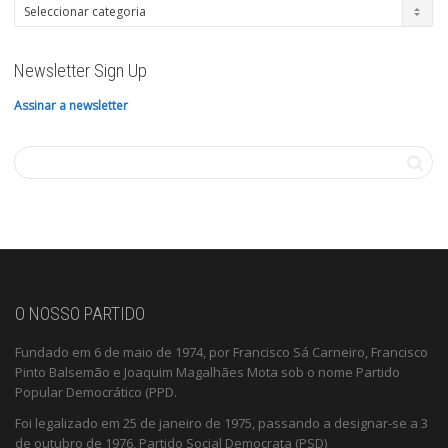
Categorias
Newsletter Sign Up
Assinar a newsletter
O NOSSO PARTIDO
Fundado em 6 de maio de 1974, por Francisco Sá Carneiro, Francisco
Pinto Balsemão e Joaquim Magalhães Mota sob o nome Partido
Popular Democrático (PPD.
Foi legalizado em 25 de janeiro de 1975, passando a designar-se a 3
de outubro de 1976, Partido Social Democrata (PSD)