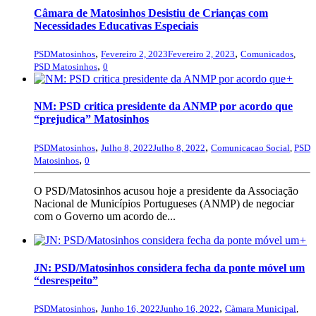
Câmara de Matosinhos Desistiu de Crianças com
Necessidades Educativas Especiais
,
,
PSDMatosinhos
Fevereiro 2, 2023
Fevereiro 2, 2023
Comunicados
,
,
PSD Matosinhos
0
+
NM: PSD critica presidente da ANMP por acordo que
“prejudica” Matosinhos
,
,
PSDMatosinhos
Julho 8, 2022
Julho 8, 2022
Comunicacao Social
,
PSD
,
Matosinhos
0
O PSD/Matosinhos acusou hoje a presidente da Associação
Nacional de Municípios Portugueses (ANMP) de negociar
com o Governo um acordo de...
+
JN: PSD/Matosinhos considera fecha da ponte móvel um
“desrespeito”
,
,
PSDMatosinhos
Junho 16, 2022
Junho 16, 2022
Càmara Municipal
,