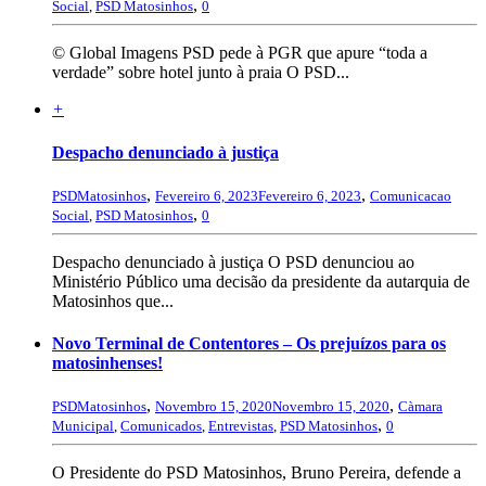
,
Social
,
PSD Matosinhos
0
© Global Imagens PSD pede à PGR que apure “toda a
verdade” sobre hotel junto à praia O PSD...
+
Despacho denunciado à justiça
,
,
PSDMatosinhos
Fevereiro 6, 2023
Fevereiro 6, 2023
Comunicacao
,
Social
,
PSD Matosinhos
0
Despacho denunciado à justiça O PSD denunciou ao
Ministério Público uma decisão da presidente da autarquia de
Matosinhos que...
Novo Terminal de Contentores – Os prejuízos para os
matosinhenses!
,
,
PSDMatosinhos
Novembro 15, 2020
Novembro 15, 2020
Càmara
,
Municipal
,
Comunicados
,
Entrevistas
,
PSD Matosinhos
0
O Presidente do PSD Matosinhos, Bruno Pereira, defende a