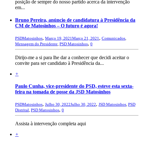
posição de sempre do nosso partido acerca da intervenção
em...
Bruno Pereira, anúncio de candidatura à Presidência da
CM de Matosinhos – O futuro é agora!
,
,
PSDMatosinhos
Março 19, 2021
Março 21, 2021
Comunicados
,
,
Mensagem do Presidente
,
PSD Matosinhos
0
Dirijo-me a si para lhe dar a conhecer que decidi aceitar o
convite para ser candidato à Presidência da...
+
Paulo Cunha, vice-presidente do PSD, esteve esta sexta-
feira na tomada de posse da JSD Matosinhos
,
,
PSDMatosinhos
Julho 30, 2022
Julho 30, 2022
JSD Matosinhos
,
PSD
,
Distrital
,
PSD Matosinhos
0
Assista à intervenção completa aqui
+