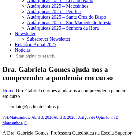
Autárquicas 2025 – Leça do Balio
Autárquicas 2025 – Matosinhos
Autárquicas 2025 – Perafita
Autárquicas 2025 – Santa Cruz do Bispo
Autárquicas 2025 – São Mamede de Infesta
Autárquicas 2025 – Senhora da Hora
Newsletter
Subscrever Newsletter
Relatório Anual 2025
Noticias
Dra. Gabriela Gomes ajuda-nos a
compreender a pandemia em curso
Home
Dra. Gabriela Gomes ajuda-nos a compreender a pandemia
em curso
contato@psdmatosinhos.pt
,
,
PSDMatosinhos
Abril 3, 2020
Abril 3, 2020
Artigos de Opinião
,
PSD
,
Matosinhos
0
A Dra. Gabriela Gomes, Professora Catedrática na Escola Superior