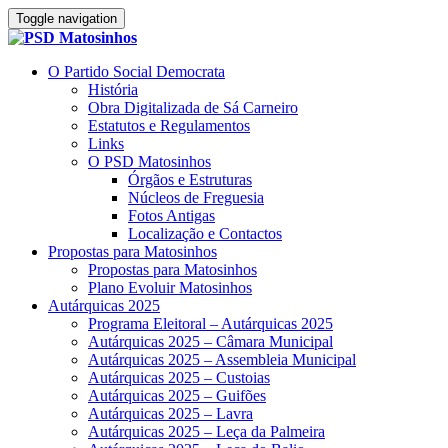
Toggle navigation
O Partido Social Democrata
História
Obra Digitalizada de Sá Carneiro
Estatutos e Regulamentos
Links
O PSD Matosinhos
Órgãos e Estruturas
Núcleos de Freguesia
Fotos Antigas
Localização e Contactos
Propostas para Matosinhos
Propostas para Matosinhos
Plano Evoluir Matosinhos
Autárquicas 2025
Programa Eleitoral – Autárquicas 2025
Autárquicas 2025 – Câmara Municipal
Autárquicas 2025 – Assembleia Municipal
Autárquicas 2025 – Custoias
Autárquicas 2025 – Guifões
Autárquicas 2025 – Lavra
Autárquicas 2025 – Leça da Palmeira