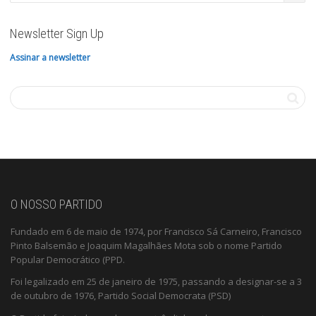
Newsletter Sign Up
Assinar a newsletter
O NOSSO PARTIDO
Fundado em 6 de maio de 1974, por Francisco Sá Carneiro, Francisco
Pinto Balsemão e Joaquim Magalhães Mota sob o nome Partido
Popular Democrático (PPD.
Foi legalizado em 25 de janeiro de 1975, passando a designar-se a 3
de outubro de 1976, Partido Social Democrata (PSD)