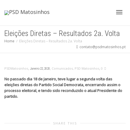
Toggl
Eleições Diretas – Resultados 2a. Volta
Home
Eleições Diretas – Resultados 2a. Volta
contato@psdmatosinhos.pt
navig
,
,
,
PSDMatosinhos
Comunicados
,
PSD Matosinhos
0
Janeiro 22, 2020
No passado dia 18 de Janeiro, teve lugar a segunda volta das
eleições diretas do Partido Social Democrata, encerrando assim o
processo eleitoral, e tendo sido reconduzido o atual Presidente do
partido.
SHARE THIS