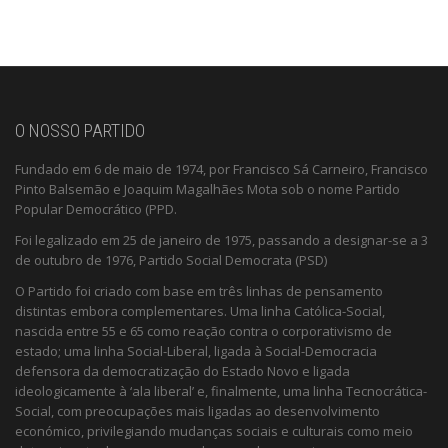
O NOSSO PARTIDO
Fundado em 6 de maio de 1974, por Francisco Sá Carneiro, Francisco
Pinto Balsemão e Joaquim Magalhães Mota sob o nome Partido
Popular Democrático (PPD.
Foi legalizado em 25 de janeiro de 1975, passando a designar-se a 3
de outubro de 1976, Partido Social Democrata (PSD)
O Partido foi criado com base em três linhas de pensamento
distintas embora complementares. Uma linha Católica-Social,
nascida entre 55 e 65 como reação contra o corporativismo de
estado; uma linha Social-Liberal, ligada à Social-Democracia
defensora da democratização do Estado Novo e ligada
ideologicamente à ‘ala liberal’ e, finalmente, uma linha Tecnocrática-
Social, com preocupações mais ligadas ao desenvolvimento
económico, privilegiando mudanças sociais e culturais como meio