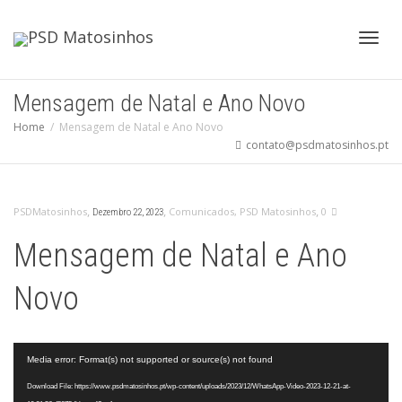
Toggl
Mensagem de Natal e Ano Novo
Home
Mensagem de Natal e Ano Novo
contato@psdmatosinhos.pt
navig
,
,
,
PSDMatosinhos
Comunicados
,
PSD Matosinhos
0
Dezembro 22, 2023
Mensagem de Natal e Ano
Novo
Video
Media error: Format(s) not supported or source(s) not found
Player
Download File: https://www.psdmatosinhos.pt/wp-content/uploads/2023/12/WhatsApp-Video-2023-12-21-at-