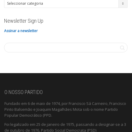
Categorias
Newsletter Sign Up
Assinar a newsletter
O NOSSO PARTIDO
Fundado em 6 de maio de 1974, por Francisco Sá Carneiro, Francisco
Pinto Balsemão e Joaquim Magalhães Mota sob o nome Partido
Popular Democrático (PPD.
Foi legalizado em 25 de janeiro de 1975, passando a designar-se a 3
de outubro de 1976, Partido Social Democrata (PSD)