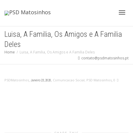
Toggl
Luisa, A Familia, Os Amigos e A Familia
Deles
navig
Home
Luisa, A Familia, Os Amigos e A Familia Deles
contato@psdmatosinhos.pt
,
,
,
PSDMatosinhos
Comunicacao Social
,
PSD Matosinhos
0
Janeiro 23, 2020
SHARE THIS