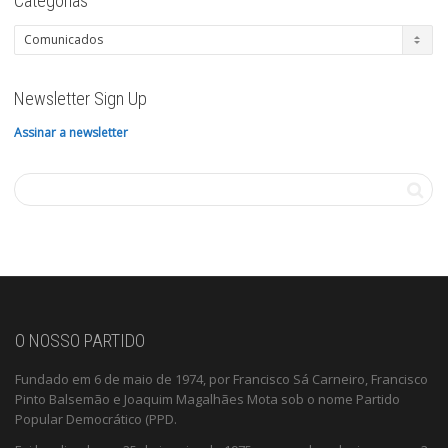
Categorias
Categorias
Newsletter Sign Up
Assinar a newsletter
O NOSSO PARTIDO
Fundado em 6 de maio de 1974, por Francisco Sá Carneiro, Francisco
Pinto Balsemão e Joaquim Magalhães Mota sob o nome Partido
Popular Democrático (PPD.