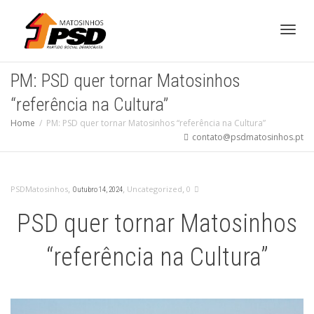
Toggl
PM: PSD quer tornar Matosinhos
“referência na Cultura”
navig
Home
PM: PSD quer tornar Matosinhos “referência na Cultura”
contato@psdmatosinhos.pt
,
,
,
PSDMatosinhos
Uncategorized
0
Outubro 14, 2024
PSD quer tornar Matosinhos
“referência na Cultura”