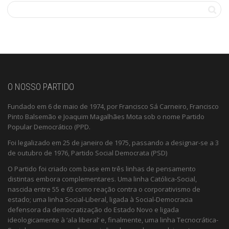
O NOSSO PARTIDO
Fundado em 6 de maio de 1974, por Francisco Sá Carneiro, Francisco
Pinto Balsemão e Joaquim Magalhães Mota sob o nome Partido
Popular Democrático (PPD.
Foi legalizado em 25 de janeiro de 1975, passando a designar-se a 3
de outubro de 1976, Partido Social Democrata (PSD)
O Partido foi criado com base em três linhas de pensamento
distintas embora complementares. Uma linha Católica-Social,
nascida entre 55 e 65 como reação contra o corporativismo de
estado; uma linha Social-Liberal, ligada à Social-Democracia
defensora da democratização do Estado Novo e ligada
ideologicamente à ‘ala liberal’ e, finalmente, uma linha Tecnocrática-