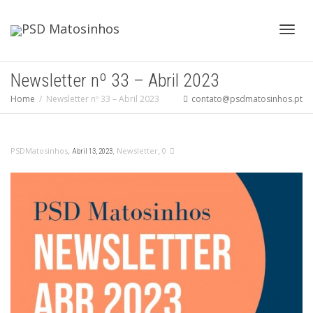
Toggl
Newsletter nº 33 – Abril 2023
Home
Newsletter nº 33 – Abril 2023
contato@psdmatosinhos.pt
navig
,
,
,
PSDMatosinhos
Newsletter
0
Abril 13, 2023