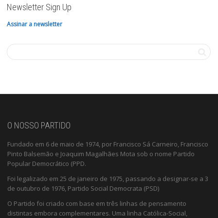
Newsletter Sign Up
Assinar a newsletter
O NOSSO PARTIDO
Fundado em 6 de maio de 1974, por Francisco Sá Carneiro, Francisco
Pinto Balsemão e Joaquim Magalhães Mota sob o nome Partido
Popular Democrático (PPD.
Foi legalizado em 25 de janeiro de 1975, passando a designar-se a 3
de outubro de 1976, Partido Social Democrata (PSD)
O Partido foi criado com base em três linhas de pensamento
distintas embora complementares. Uma linha Católica-Social,