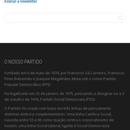
Assinar a newsletter
O NOSSO PARTIDO
Fundado em 6 de maio de 1974, por Francisco Sá Carneiro, Francisco
Pinto Balsemão e Joaquim Magalhães Mota sob o nome Partido
Popular Democrático (PPD.
Foi legalizado em 25 de janeiro de 1975, passando a designar-se a 3
de outubro de 1976, Partido Social Democrata (PSD)
O Partido foi criado com base em três linhas de pensamento
distintas embora complementares. Uma linha Católica-Social,
nascida entre 55 e 65 como reação contra o corporativismo de
estado; uma linha Social-Liberal, ligada à Social-Democracia