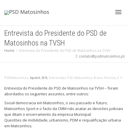
Toggl
Entrevista do Presidente do PSD de
Matosinhos na TVSH
navig
Home
Entrevista do Presidente do PSD de Matosinhos na TVSH
contato@psdmatosinhos.pt
,
,
,
PSDMatosinhos
Entrevistas
,
PSD Matosinhos
,
Bruno Pereira
0
Agosto 6, 2018
Entrevista do Presidente do PSD de Matosinhos na TVSH – foram
abordados os seguintes assuntos, entre outros:
Social democracia em Matosinhos, o seu passado e futuro;
Matosinhos Sport e o facto da CMM não acatar as decisões judiciais
que ditam o encerramento da empresa Municipal;
Questões de mobilidade, urbanismo, PDM e requalificação urbana
em Matosinhos;