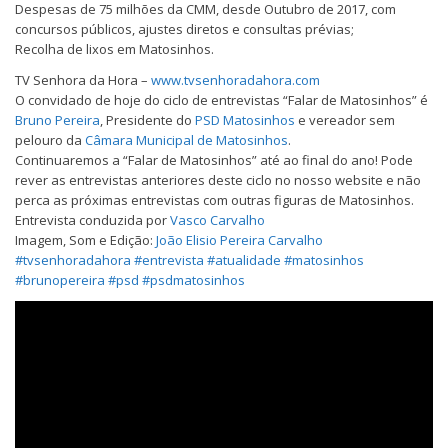
Despesas de 75 milhões da CMM, desde Outubro de 2017, com
concursos públicos, ajustes diretos e consultas prévias;
Recolha de lixos em Matosinhos.
TV Senhora da Hora –
www.tvsenhoradahora.com
O convidado de hoje do ciclo de entrevistas “Falar de Matosinhos” é
Bruno Pereira
, Presidente do
PSD Matosinhos
e v
ereador sem
pelouro da
Câmara Municipal de Matosinhos
.
Continuaremos a “Falar de Matosinhos” até ao final do ano! Pode
rever as entrevistas anteriores deste ciclo no nosso website e não
perca as próximas entrevistas com outras figuras de Matosinhos.
Entrevista conduzida por
Vasco Carvalho
Imagem, Som e Edição:
João Elisio Pereira Carvalho
#
tvsenhoradahora
#
entrevista
#
atualidade
#
matosinhos
#
brunopereira
#
psd
#
psdmatosinhos