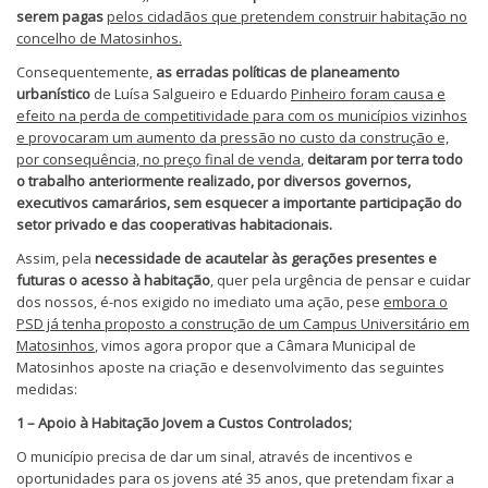
serem pagas
pelos cidadãos que pretendem construir habitação no
concelho de Matosinhos.
Consequentemente,
as erradas políticas de planeamento
urbanístico
de Luísa Salgueiro e Eduardo
Pinheiro foram causa e
efeito na perda de competitividade para com os municípios vizinhos
e provocaram um aumento da pressão no custo da construção e,
por consequência, no preço final de venda
,
deitaram por terra todo
o trabalho anteriormente realizado, por diversos governos,
executivos camarários, sem esquecer a importante participação do
setor privado e das cooperativas habitacionais.
Assim, pela
necessidade de acautelar às gerações presentes e
futuras o acesso à habitação
, quer pela urgência de pensar e cuidar
dos nossos, é-nos exigido no imediato uma ação, pese
embora o
PSD já tenha proposto a construção de um Campus Universitário em
Matosinhos
, vimos agora propor que a Câmara Municipal de
Matosinhos aposte na criação e desenvolvimento das seguintes
medidas:
1 – Apoio à Habitação Jovem a Custos Controlados;
O município precisa de dar um sinal, através de incentivos e
oportunidades para os jovens até 35 anos, que pretendam fixar a