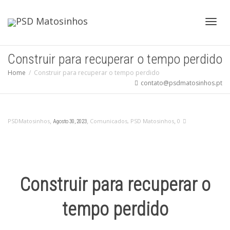
Toggl
Construir para recuperar o tempo perdido
Home
Construir para recuperar o tempo perdido
contato@psdmatosinhos.pt
navig
,
,
,
PSDMatosinhos
Comunicados
,
PSD Matosinhos
0
Agosto 30, 2023
Construir para recuperar o
tempo perdido