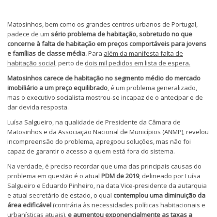
Matosinhos, bem como os grandes centros urbanos de Portugal,
padece de um
sério problema de habitação, sobretudo no que
concerne à falta de habitação em preços comportáveis para jovens
e famílias de classe média.
Para
além da manifesta falta de
habitação social
, perto de
dois mil pedidos em lista de espera.
Matosinhos carece de habitação no segmento médio do mercado
imobiliário a um preço equilibrado
, é um problema generalizado,
mas o executivo socialista mostrou-se incapaz de o antecipar e de
dar devida resposta.
Luísa Salgueiro, na qualidade de Presidente da Câmara de
Matosinhos e da Associação Nacional de Municípios (ANMP), revelou
incompreensão do problema, apregoou soluções, mas não foi
capaz de garantir o acesso a quem está fora do sistema.
Na verdade, é preciso recordar que uma das principais causas do
problema em questão é o atual
PDM de 2019
, delineado por Luísa
Salgueiro e Eduardo Pinheiro, na data Vice-presidente da autarquia
e atual secretário de estado, o qual
contemplou uma diminuição da
área edificável
(contrária às necessidades políticas habitacionais e
urbanísticas atuais),
e aumentou exponencialmente as taxas a